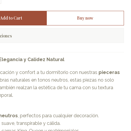
Add to Cart
Buy now
ciones
Elegancia y Calidez Natural
cación y confort a tu dormitorio con nuestras
pieceras
fibras naturales en tonos neutros, estas piezas no solo
también realzan la estética de tu cama con su textura
poral.
 neutros
, perfectos para cualquier decoración.
, suave, transpirable y cálida.
ra camas King, Queen y matrimoniales.