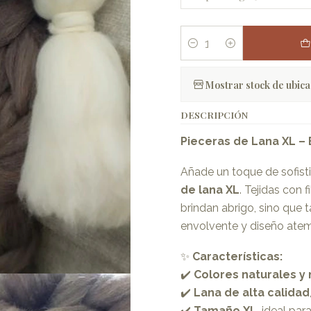
Quantity
Mostrar stock de ubica
DESCRIPCIÓN
Pieceras de Lana XL – 
Añade un toque de sofisti
de lana XL
. Tejidas con 
brindan abrigo, sino que 
envolvente y diseño atem
✨
Características:
✔️
Colores naturales y
✔️
Lana de alta calidad
✔️
Tamaño XL
, ideal pa