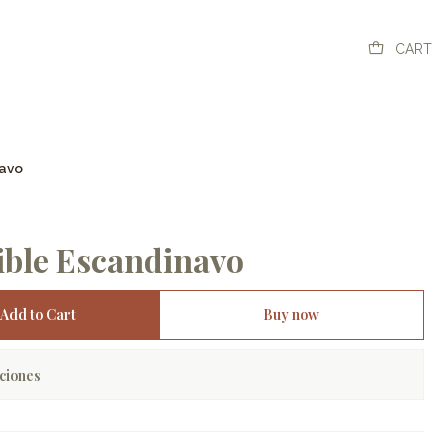
CART
navo
ible Escandinavo
Add to Cart
Buy now
ciones