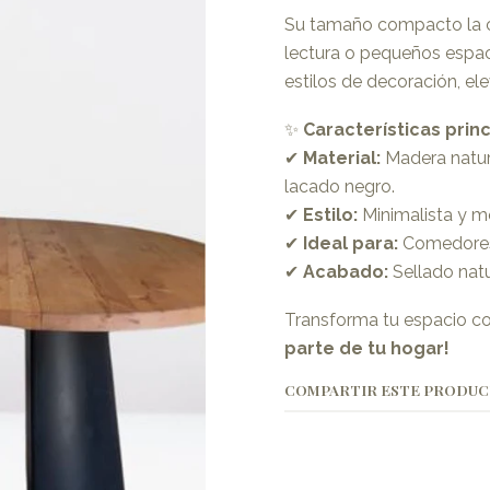
Su tamaño compacto la co
lectura o pequeños espac
estilos de decoración, el
✨
Características princ
✔
Material:
Madera natur
lacado negro.
✔
Estilo:
Minimalista y m
✔
Ideal para:
Comedores, 
✔
Acabado:
Sellado nat
Transforma tu espacio con
parte de tu hogar!
COMPARTIR ESTE PRODU